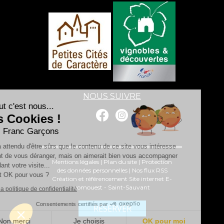
NOUS SUIVRE
Salut c'est nous...
les Cookies !
Les Franc Garçons
On a attendu d'être sûrs que le contenu de ce site vous intéresse
avant de vous déranger, mais on aimerait bien vous accompagner
Mentions légales
|
Plan du site
|
Protection
pendant votre visite...
des données personnelles
|
Nos flux RSS
C'est OK pour vous ?
Création et référencement Site internet E-
comouest - Saint-Sauvant
Lire la politique de confidentialité
Consentements certifiés par
RÉSERVER
Non merci
Je choisis
OK pour moi