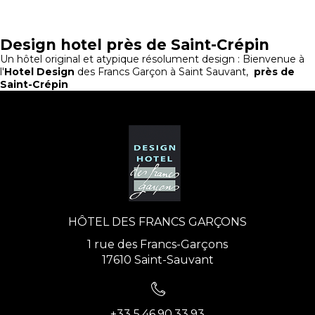
Design hotel près de Saint-Crépin
Un hôtel original et atypique résolument design : Bienvenue à
l'
Hotel Design
des Francs Garçon à Saint Sauvant,
près de
Saint-Crépin
HÔTEL DES FRANCS GARÇONS
1 rue des Francs-Garçons
17610 Saint-Sauvant
+33 5.46.90.33.93