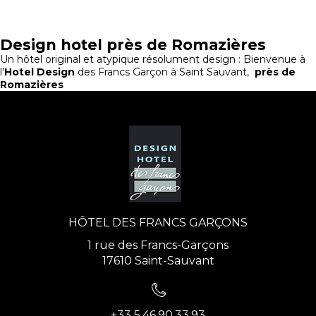
Design hotel près de Romazières
Un hôtel original et atypique résolument design : Bienvenue à
l'
Hotel Design
des Francs Garçon à Saint Sauvant,
près de
Romazières
HÔTEL DES FRANCS GARÇONS
1 rue des Francs-Garçons
17610 Saint-Sauvant
+33 5.46.90.33.93