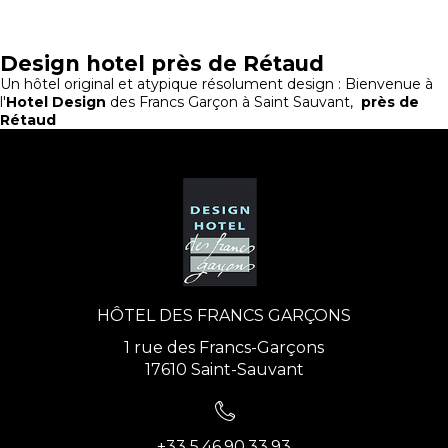
Design hotel près de Rétaud
Un hôtel original et atypique résolument design : Bienvenue à
l'
Hotel Design
des Francs Garçon à Saint Sauvant,
près de
Rétaud
HÔTEL DES FRANCS GARÇONS
1 rue des Francs-Garçons
17610 Saint-Sauvant
+33 5.46.90.33.93