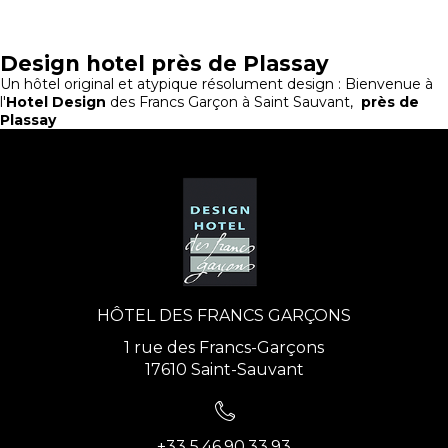
Design hotel près de Plassay
Un hôtel original et atypique résolument design : Bienvenue à
l'
Hotel Design
des Francs Garçon à Saint Sauvant,
près de
Plassay
HÔTEL DES FRANCS GARÇONS
1 rue des Francs-Garçons
17610 Saint-Sauvant
+33 5.46.90.33.93