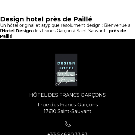
Design hotel près de Paillé
Un hôtel original et atypique résolument design : Bienvenue à
l'
Hotel Design
des Francs Garçon à Saint Sauvant,
près de
Paillé
HÔTEL DES FRANCS GARÇONS
1 rue des Francs-Garçons
17610 Saint-Sauvant
+33 5.46.90.33.93