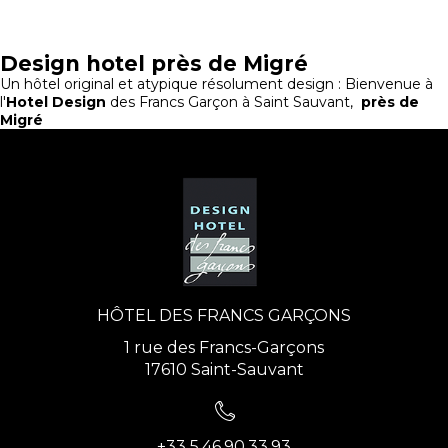
Design hotel près de Migré
Un hôtel original et atypique résolument design : Bienvenue à
l'
Hotel Design
des Francs Garçon à Saint Sauvant,
près de
Migré
HÔTEL DES FRANCS GARÇONS
1 rue des Francs-Garçons
17610 Saint-Sauvant
+33 5.46.90.33.93