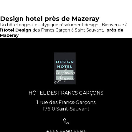
Design hotel près de Mazeray
Un hôtel original et atypique résolument design : Bienvenue à
l'
Hotel Design
des Francs Garçon à Saint Sauvant,
près de
Mazeray
HÔTEL DES FRANCS GARÇONS
1 rue des Francs-Garçons
17610 Saint-Sauvant
+33 5.46.90.33.93