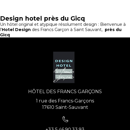
Design hotel près du Gicq
Un hôtel original et atypique résolument design : Bienvenue à
l'
Hotel Design
des Francs Garçon à Saint Sauvant,
près du
Gicq
HÔTEL DES FRANCS GARÇONS
1 rue des Francs-Garçons
17610 Saint-Sauvant
+33 5.46.90.33.93