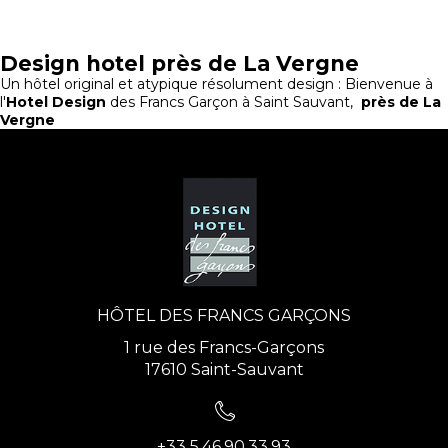
Design hotel près de La Vergne
Un hôtel original et atypique résolument design : Bienvenue à
l'
Hotel Design
des Francs Garçon à Saint Sauvant,
près de La
Vergne
HÔTEL DES FRANCS GARÇONS
1 rue des Francs-Garçons
17610 Saint-Sauvant
+33 5.46.90.33.93