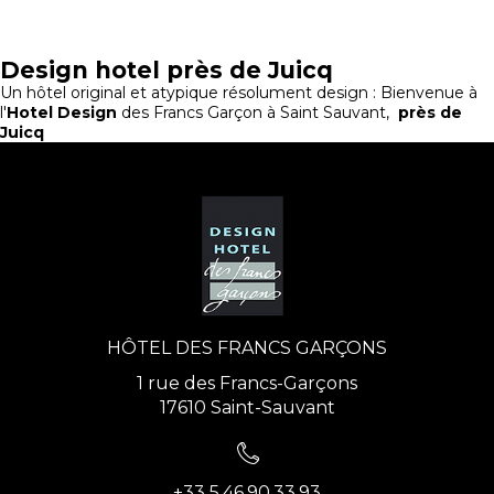
Design hotel près de Juicq
Un hôtel original et atypique résolument design : Bienvenue à
l'
Hotel Design
des Francs Garçon à Saint Sauvant,
près de
Juicq
HÔTEL DES FRANCS GARÇONS
1 rue des Francs-Garçons
17610 Saint-Sauvant
+33 5.46.90.33.93