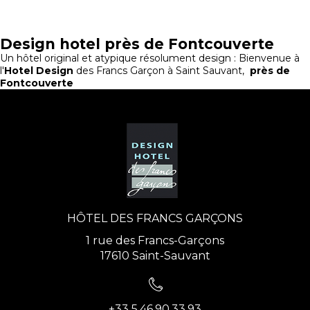
Design hotel près de Fontcouverte
Un hôtel original et atypique résolument design : Bienvenue à
l'
Hotel Design
des Francs Garçon à Saint Sauvant,
près de
Fontcouverte
HÔTEL DES FRANCS GARÇONS
1 rue des Francs-Garçons
17610 Saint-Sauvant
+33 5.46.90.33.93