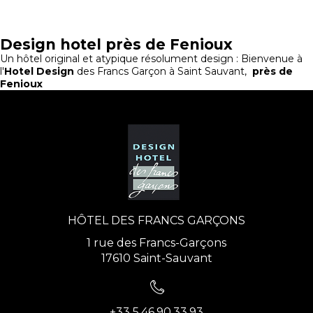
Design hotel près de Fenioux
Un hôtel original et atypique résolument design : Bienvenue à
l'
Hotel Design
des Francs Garçon à Saint Sauvant,
près de
Fenioux
HÔTEL DES FRANCS GARÇONS
1 rue des Francs-Garçons
17610 Saint-Sauvant
+33 5.46.90.33.93