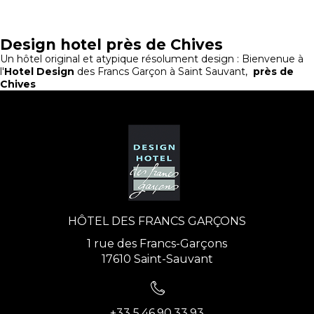
Design hotel près de Chives
Un hôtel original et atypique résolument design : Bienvenue à
l'
Hotel Design
des Francs Garçon à Saint Sauvant,
près de
Chives
HÔTEL DES FRANCS GARÇONS
1 rue des Francs-Garçons
17610 Saint-Sauvant
+33 5.46.90.33.93