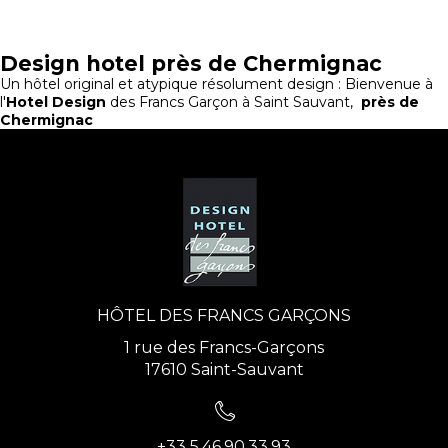
Design hotel près de Chermignac
Un hôtel original et atypique résolument design : Bienvenue à
l'
Hotel Design
des Francs Garçon à Saint Sauvant,
près de
Chermignac
HÔTEL DES FRANCS GARÇONS
1 rue des Francs-Garçons
17610 Saint-Sauvant
+33 5.46.90.33.93