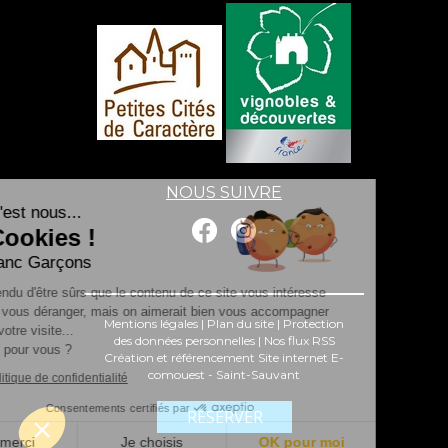
NOUS SUIVRE
Salut c'est nous...
les Cookies !
Les Franc Garçons
On a attendu d'être sûrs que le contenu de ce site vous intéresse
avant de vous déranger, mais on aimerait bien vous accompagner
Mentions légales
|
Plan du site
|
Protection
pendant votre visite...
des données personnelles
|
Nos flux RSS
C'est OK pour vous ?
Création et référencement Site internet E-
comouest - Saint-Sauvant
Lire la politique de confidentialité
Consentements certifiés par
RÉSERVER
Non merci
Je choisis
OK pour moi