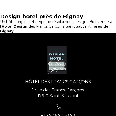
Design hotel près de Bignay
Un hôtel original et atypique résolument design : Bienvenue à
l'
Hotel Design
des Francs Garçon à Saint Sauvant,
près de
Bignay
HÔTEL DES FRANCS GARÇONS
1 rue des Francs-Garçons
17610 Saint-Sauvant
+33 5.46.90.33.93