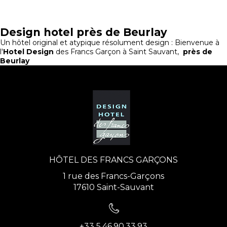
Design hotel près de Beurlay
Un hôtel original et atypique résolument design : Bienvenue à
l'
Hotel Design
des Francs Garçon à Saint Sauvant,
près de
Beurlay
HÔTEL DES FRANCS GARÇONS
1 rue des Francs-Garçons
17610 Saint-Sauvant
+33 5.46.90.33.93