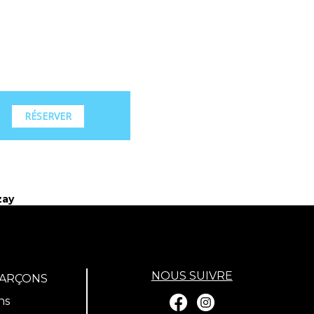
RÉSERVER
zay
NOUS SUIVRE
GARÇONS
ns