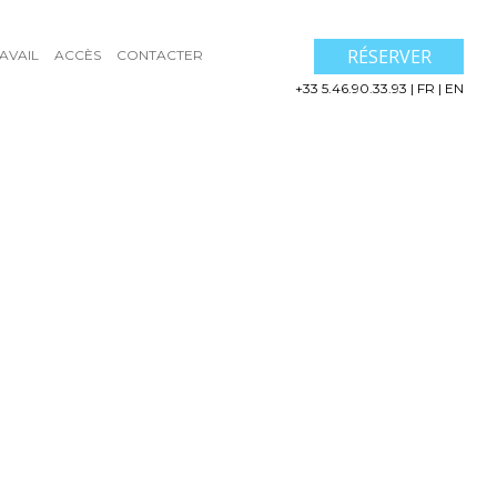
RÉSERVER
AVAIL
ACCÈS
CONTACTER
+33 5.46.90.33.93
|
FR
|
EN