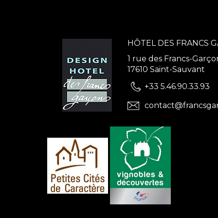
HÔTEL DES FRANCS 
1 rue des Francs-Garço
17610 Saint-Sauvant
+33 5.46.90.33.93
contact@francsga
ns
de confidentialité, en garantissant la conformité avec les réglementat