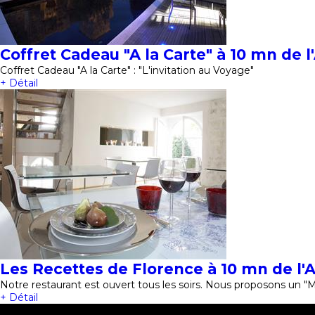
Coffret Cadeau "A la Carte" à 10 mn de l
Coffret Cadeau "A la Carte" : "L'invitation au Voyage"
+ Détail
Les Recettes de Florence à 10 mn de l'
Notre restaurant est ouvert tous les soirs. Nous proposons un 
+ Détail