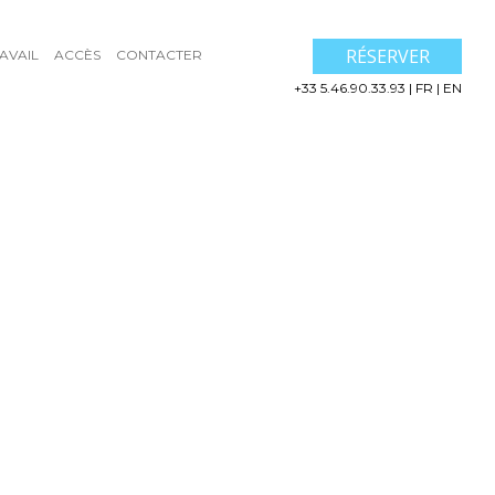
RÉSERVER
AVAIL
ACCÈS
CONTACTER
+33 5.46.90.33.93
|
FR
|
EN