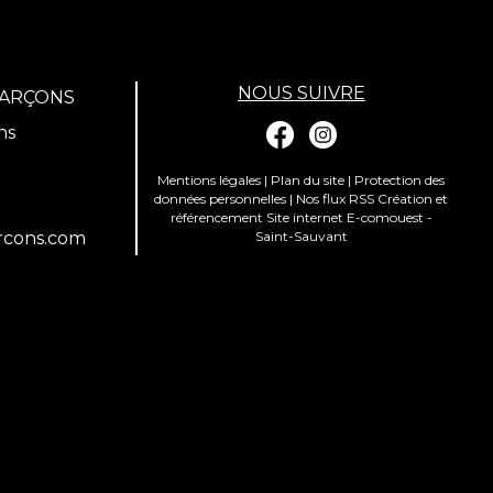
NOUS SUIVRE
GARÇONS
ns
Mentions légales
|
Plan du site
|
Protection des
données personnelles
|
Nos flux RSS
Création et
référencement Site internet E-comouest -
rcons.com
Saint-Sauvant
ions. Personnalisez vos préférences pour contrôler la manière dont vos