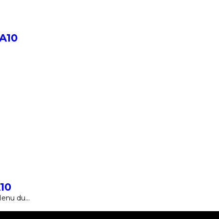
'A10
A10
"Menu du…