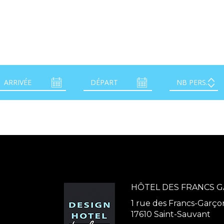
HÔTEL DES FRANCS 
1 rue des Francs-Garço
17610 Saint-Sauvant