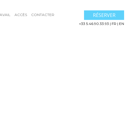
RÉSERVER
AVAIL
ACCÈS
CONTACTER
+33 5.46.90.33.93
|
FR
|
EN