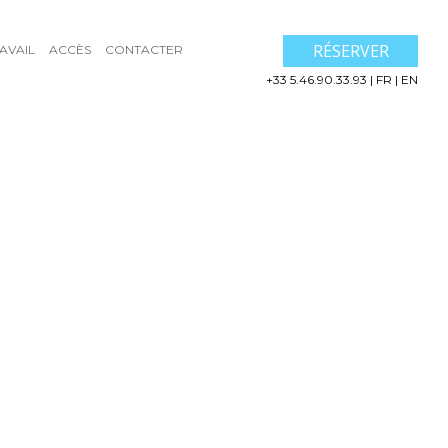
RÉSERVER
AVAIL
ACCÈS
CONTACTER
+33 5.46.90.33.93
|
FR
|
EN