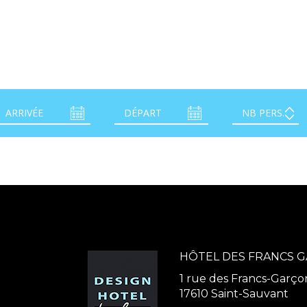
HÔTEL DES FRANCS 
1 rue des Francs-Garço
17610 Saint-Sauvant