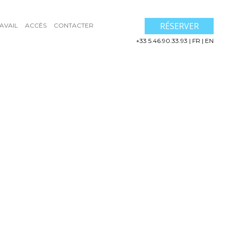
RÉSERVER
AVAIL
ACCÈS
CONTACTER
+33 5.46.90.33.93
|
FR
|
EN