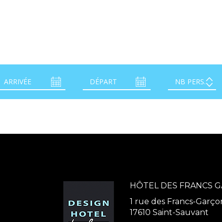
HÔTEL DES FRANCS 
1 rue des Francs-Garço
17610 Saint-Sauvant