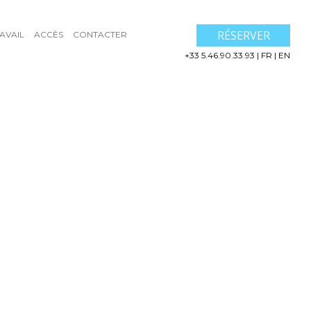
RÉSERVER
AVAIL
ACCÈS
CONTACTER
+33 5.46.90.33.93
|
FR
|
EN