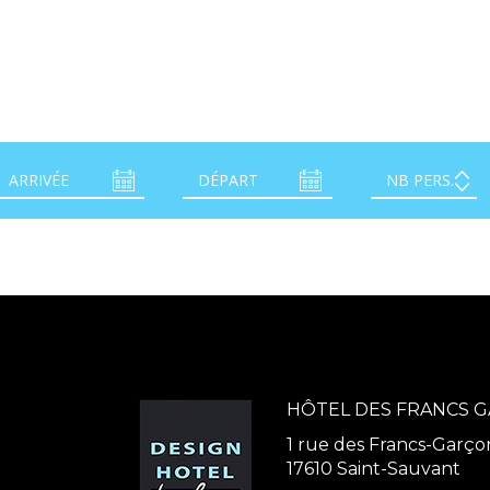
HÔTEL DES FRANCS 
1 rue des Francs-Garço
17610 Saint-Sauvant