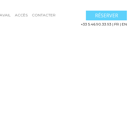
RÉSERVER
AVAIL
ACCÈS
CONTACTER
+33 5.46.90.33.93
|
FR
|
EN