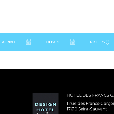
HÔTEL DES FRANCS 
1 rue des Francs-Garço
17610 Saint-Sauvant