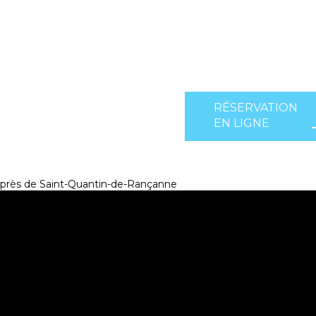
RÉSERVATION
EN LIGNE
près de Saint-Quantin-de-Rançanne
.