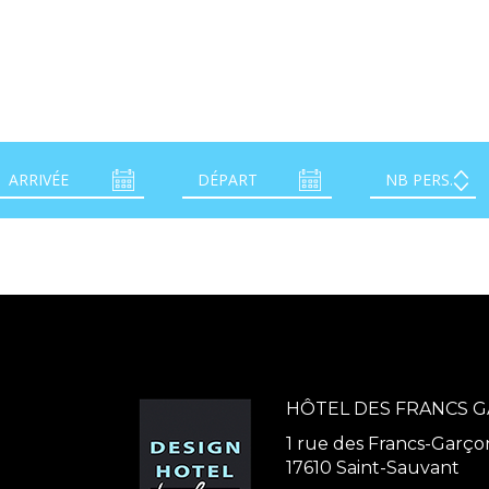
HÔTEL DES FRANCS 
1 rue des Francs-Garço
17610 Saint-Sauvant