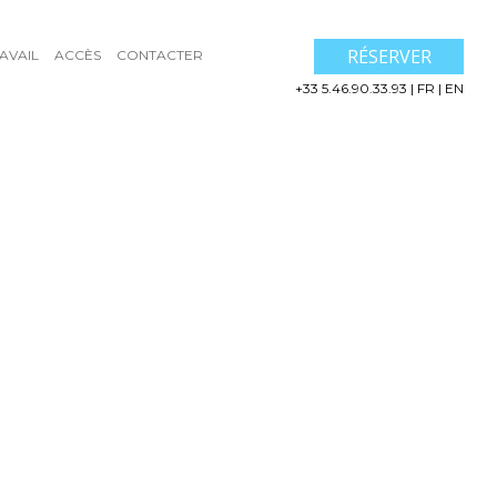
RÉSERVER
AVAIL
ACCÈS
CONTACTER
+33 5.46.90.33.93
|
FR
|
EN