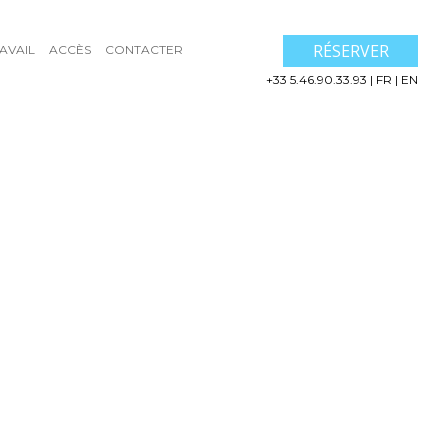
RÉSERVER
AVAIL
ACCÈS
CONTACTER
+33 5.46.90.33.93
|
FR
|
EN