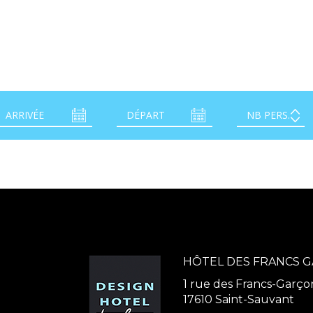
HÔTEL DES FRANCS 
1 rue des Francs-Garço
17610 Saint-Sauvant