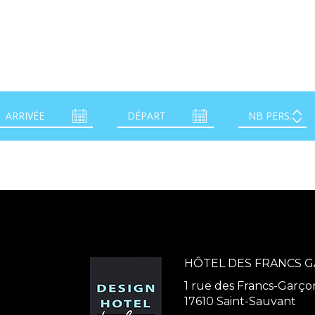
HÔTEL DES FRANCS 
1 rue des Francs-Garço
17610 Saint-Sauvant