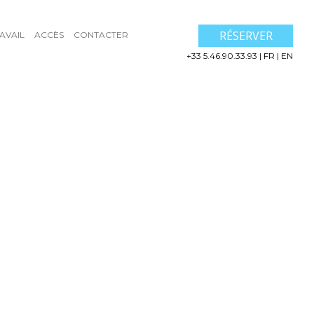
RÉSERVER
AVAIL
ACCÈS
CONTACTER
+33 5.46.90.33.93
|
FR
|
EN