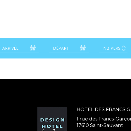
HÔTEL DES FRANCS 
1 rue des Francs-Garço
17610 Saint-Sauvant