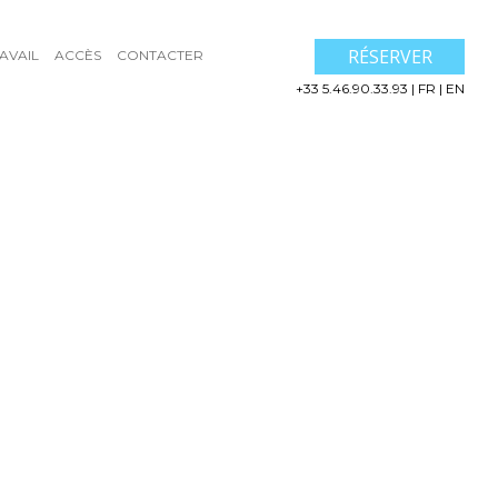
RÉSERVER
AVAIL
ACCÈS
CONTACTER
+33 5.46.90.33.93
|
FR
|
EN