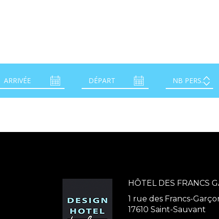
HÔTEL DES FRANCS 
1 rue des Francs-Garço
17610 Saint-Sauvant