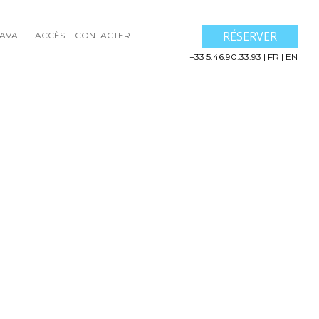
RÉSERVER
AVAIL
ACCÈS
CONTACTER
+33 5.46.90.33.93
|
FR
|
EN