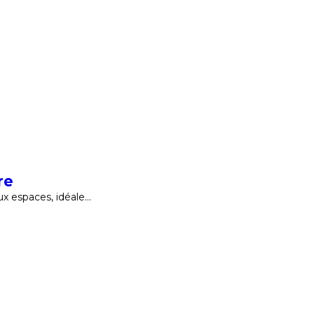
re
x espaces, idéale…