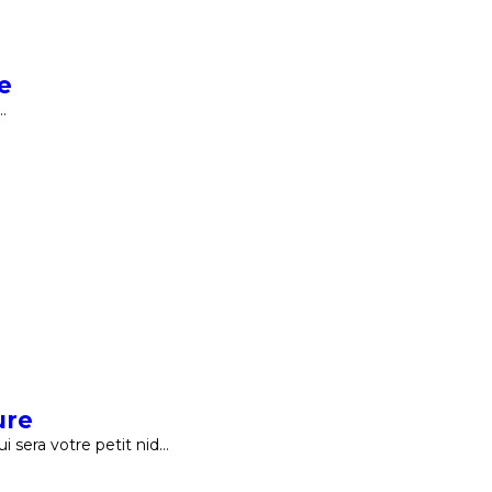
e
…
ure
 sera votre petit nid…