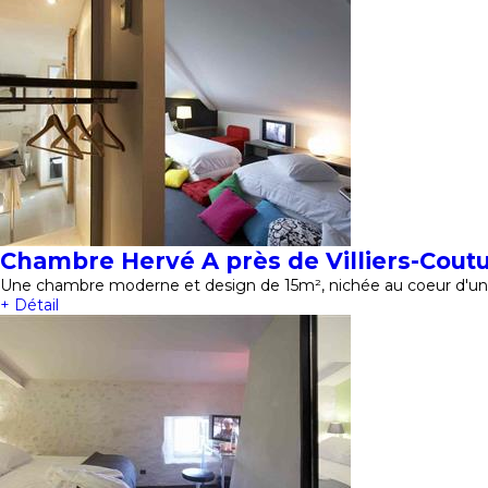
Chambre Hervé A près de Villiers-Cout
Une chambre moderne et design de 15m², nichée au coeur d'un 
+ Détail