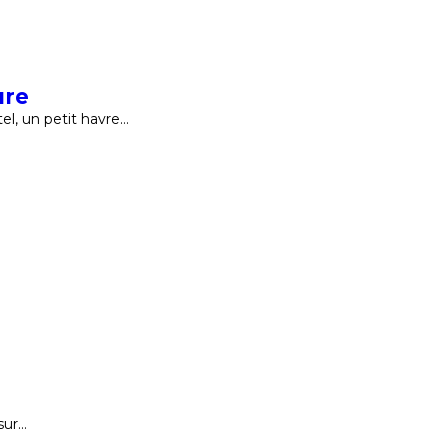
ure
el, un petit havre…
sur…