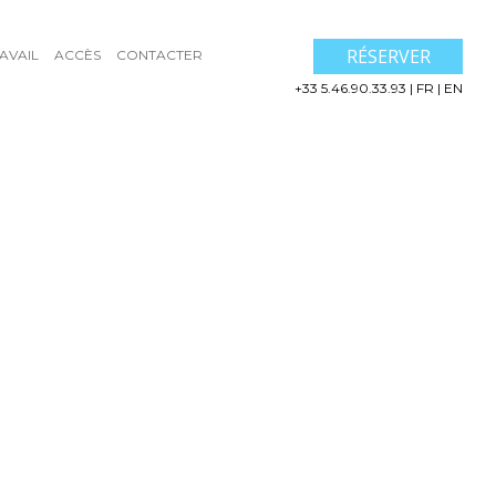
RÉSERVER
AVAIL
ACCÈS
CONTACTER
+33 5.46.90.33.93
|
FR
|
EN