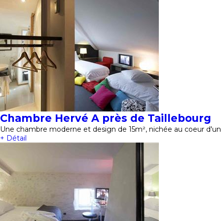
Chambre Hervé A près de Taillebourg
Une chambre moderne et design de 15m², nichée au coeur d'un 
+ Détail