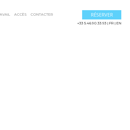
RÉSERVER
AVAIL
ACCÈS
CONTACTER
+33 5.46.90.33.93
|
FR
|
EN