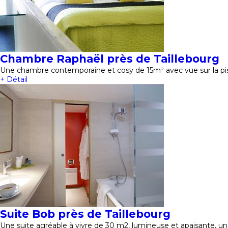
Chambre Raphaël près de Taillebourg
Une chambre contemporaine et cosy de 15m² avec vue sur la pisc
+ Détail
Suite Bob près de Taillebourg
Une suite agréable à vivre de 30 m2, lumineuse et apaisante, un