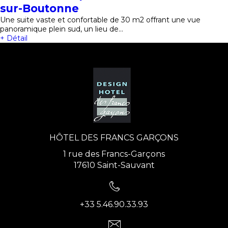
sur-Boutonne
Une suite vaste et confortable de 30 m2 offrant une vue
panoramique plein sud, un lieu de…
+ Détail
HÔTEL DES FRANCS GARÇONS
1 rue des Francs-Garçons
17610 Saint-Sauvant
+33 5.46.90.33.93