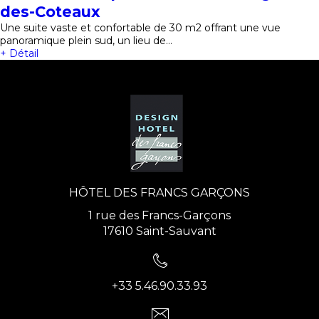
des-Coteaux
Une suite vaste et confortable de 30 m2 offrant une vue
panoramique plein sud, un lieu de…
+ Détail
HÔTEL DES FRANCS GARÇONS
1 rue des Francs-Garçons
17610 Saint-Sauvant
+33 5.46.90.33.93