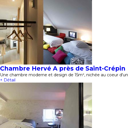
Chambre Hervé A près de Saint-Crépin
Une chambre moderne et design de 15m², nichée au coeur d'un 
+ Détail