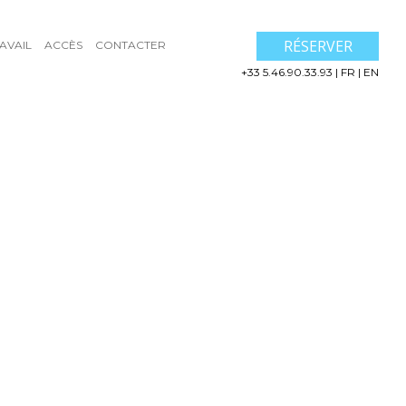
RÉSERVER
AVAIL
ACCÈS
CONTACTER
+33 5.46.90.33.93
|
FR
|
EN