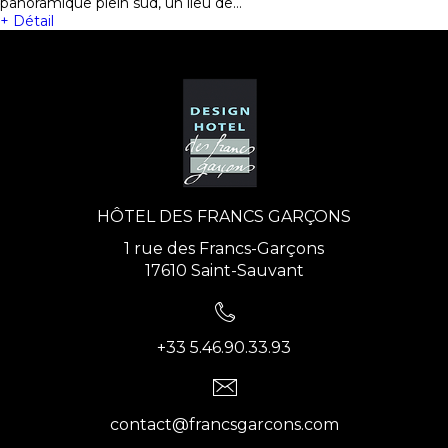
panoramique plein sud, un lieu de…
+ Détail
HÔTEL DES FRANCS GARÇONS
1 rue des Francs-Garçons
17610 Saint-Sauvant
+33 5.46.90.33.93
contact@francsgarcons.com