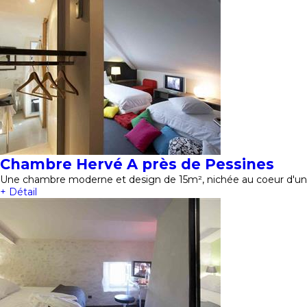
Chambre Hervé A près de Pessines
Une chambre moderne et design de 15m², nichée au coeur d'un 
+ Détail