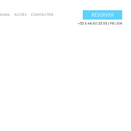
RÉSERVER
AVAIL
ACCÈS
CONTACTER
+33 5.46.90.33.93
|
FR
|
EN