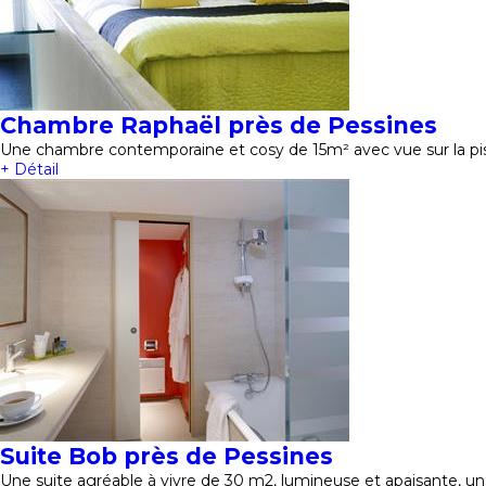
Chambre Raphaël près de Pessines
Une chambre contemporaine et cosy de 15m² avec vue sur la pisc
+ Détail
Suite Bob près de Pessines
Une suite agréable à vivre de 30 m2, lumineuse et apaisante, un