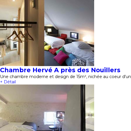
Chambre Hervé A près des Nouillers
Une chambre moderne et design de 15m², nichée au coeur d'un 
+ Détail