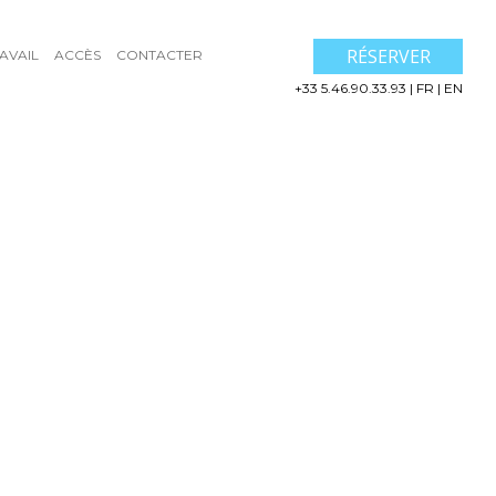
RÉSERVER
AVAIL
ACCÈS
CONTACTER
+33 5.46.90.33.93
|
FR
|
EN