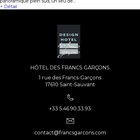
panoramique plein sud, un lieu de…
+ Détail
HÔTEL DES FRANCS GARÇONS
1 rue des Francs-Garçons
17610 Saint-Sauvant
+33 5.46.90.33.93
contact@francsgarcons.com