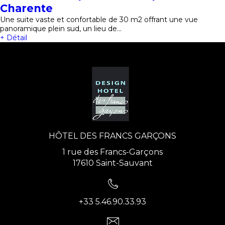
Charente
Une suite vaste et confortable de 30 m2 offrant une vue
panoramique plein sud, un lieu de…
+ Détail
HÔTEL DES FRANCS GARÇONS
1 rue des Francs-Garçons
17610 Saint-Sauvant
+33 5.46.90.33.93