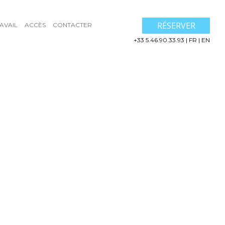
RÉSERVER
AVAIL
ACCÈS
CONTACTER
+33 5.46.90.33.93
|
FR
|
EN