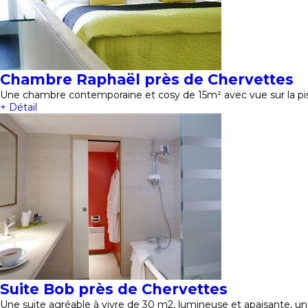
Chambre Raphaël près de Chervettes
Une chambre contemporaine et cosy de 15m² avec vue sur la pisc
+ Détail
Suite Bob près de Chervettes
Une suite agréable à vivre de 30 m2, lumineuse et apaisante, un