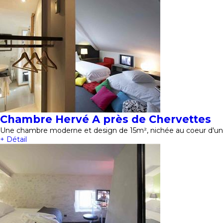
Chambre Hervé A près de Chervettes
Une chambre moderne et design de 15m², nichée au coeur d'un 
+ Détail