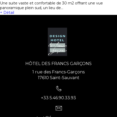
Une suite vaste et confortable de 30 m2 offrant une vue
panoramique plein sud, un lieu de…
+ Détail
HÔTEL DES FRANCS GARÇONS
1 rue des Francs-Garçons
17610 Saint-Sauvant
+33 5.46.90.33.93