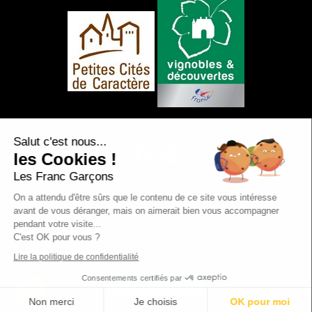
NOUS SUIVRE
Salut c'est nous...
les Cookies !
Les Franc Garçons
On a attendu d'être sûrs que le contenu de ce site vous intéresse
avant de vous déranger, mais on aimerait bien vous accompagner
Mentions légales
|
Plan du site
|
Protection
pendant votre visite...
des données personnelles
|
Nos flux RSS
C'est OK pour vous ?
Création et référencement Site internet E-
comouest - Saint-Sauvant
Lire la politique de confidentialité
Consentements certifiés par
RÉSERVER
Non merci
Je choisis
OK pour moi