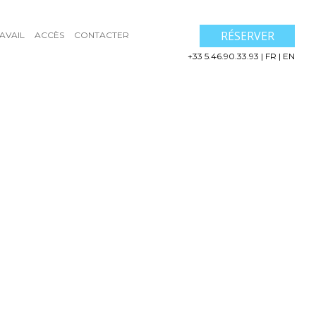
RÉSERVER
AVAIL
ACCÈS
CONTACTER
+33 5.46.90.33.93
|
FR
|
EN