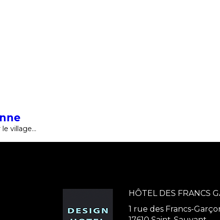
onne
le village…
HÔTEL DES FRANCS 
1 rue des Francs-Garço
17610 Saint-Sauvant