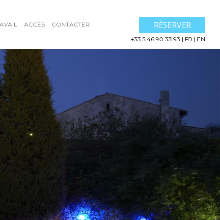
RÉSERVER
AVAIL
ACCÈS
CONTACTER
+33 5.46.90.33.93
|
FR
|
EN