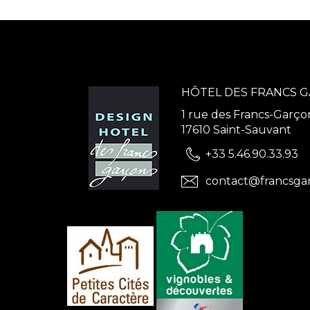
HÔTEL DES FRANCS 
1 rue des Francs-Garço
17610 Saint-Sauvant
+33 5.46.90.33.93
contact@francsga