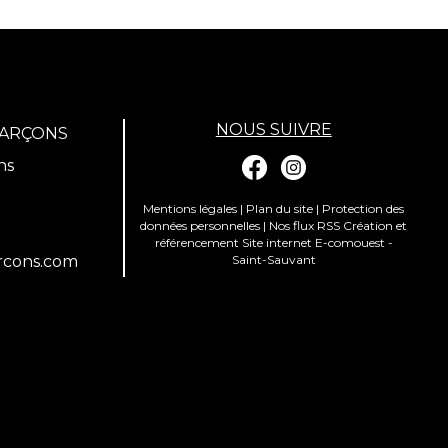
NOUS SUIVRE
GARÇONS
ns
Mentions légales
|
Plan du site
|
Protection des
données personnelles
|
Nos flux RSS
Création et
référencement Site internet E-comouest -
rcons.com
Saint-Sauvant