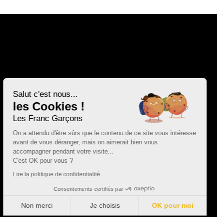
Salut c'est nous...
les Cookies !
Les Franc Garçons
On a attendu d'être sûrs que le contenu de ce site vous intéresse
avant de vous déranger, mais on aimerait bien vous
accompagner pendant votre visite...
C'est OK pour vous ?
Lire la politique de confidentialité
Consentements certifiés par
Non merci
Je choisis
OK pour moi