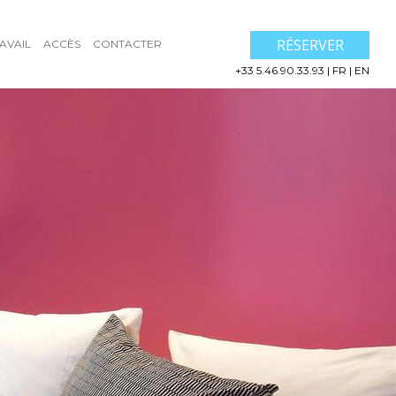
RÉSERVER
AVAIL
ACCÈS
CONTACTER
+33 5.46.90.33.93
|
FR
|
EN