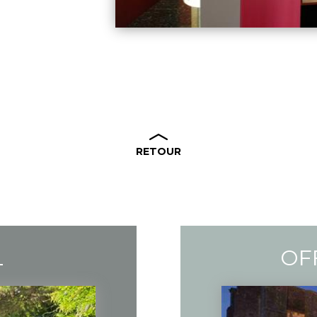
RETOUR
L
OF